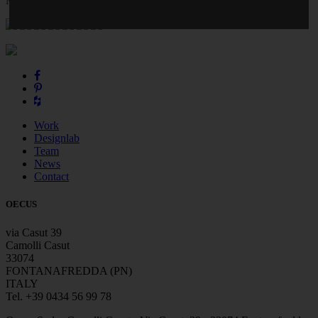
Marco Bortolin.
Work
Designlab
Team
News
Contact
OECUS
via Casut 39
Camolli Casut
33074
FONTANAFREDDA (PN)
ITALY
Tel. +39 0434 56 99 78