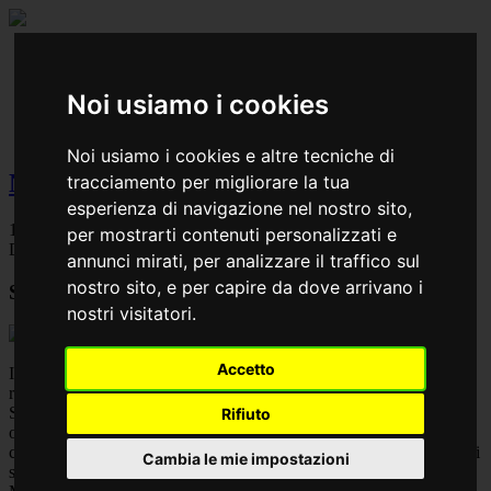
Work
Designlab
Team
Noi usiamo i cookies
News
Contact
Noi usiamo i cookies e altre tecniche di
News
tracciamento per migliorare la tua
esperienza di navigazione nel nostro sito,
12
per mostrarti contenuti personalizzati e
Dicembre 2015
annunci mirati, per analizzare il traffico sul
nostro sito, e per capire da dove arrivano i
Showroom Khazanah
nostri visitatori.
Accetto
In Qatar, nella capitale Doha, ci siamo occupati del completo
restyling dello showroom Khazanah.
Sono stati ristudiati tutti gli spazi espositivi e progettati nuovi arredi
Rifiuto
ottenendo come risultato uno showroom di stile contemporaneo
caratterizzato da uno stile italiano. E' stato come sempre un lavoro di
Cambia le mie impostazioni
squadra nel quale il nostro team ha operato sotto la supervisione di