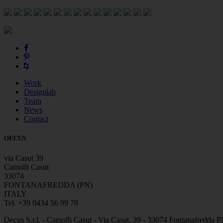
Work
Designlab
Team
News
Contact
OECUS
via Casut 39
Camolli Casut
33074
FONTANAFREDDA (PN)
ITALY
Tel. +39 0434 56 99 78
Oecus S.r.l. - Camolli Casut - Via Casut, 39 - 33074 Fontanafredd