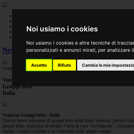
Work
Designlab
Team
Noi usiamo i cookies
News
Contact
Noi usiamo i cookies e altre tecniche di traccia
News
personalizzati e annunci mirati, per analizzare il
01
Accetto
Rifiuto
Cambia le mie impostazi
Gennaio 2018
Veneran
Gruppi letto
Italia
Veneran Gruppi letto - Italia
Questa breve selezione di gruppi letto della linea Veneran, prende vita 
gruppi letto, esplicano al meglio l’idea di casa “avvolgente”, coniugand
marmi, cornici a soffitto e la verticalità delle ampie vetrate.