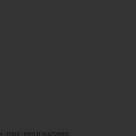
a PN - ITALY - P.IVA IT 01427290935