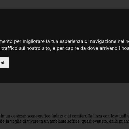
mento per migliorare la tua esperienza di navigazione nel n
 traffico sul nostro sito, e per capire da dove arrivano i nost
oni
in un contesto scenografico intimo e di comfort. In linea con le attuali 
o la voglia di vivere in un ambiente soffice, quasi ovattato, dalle nuanc