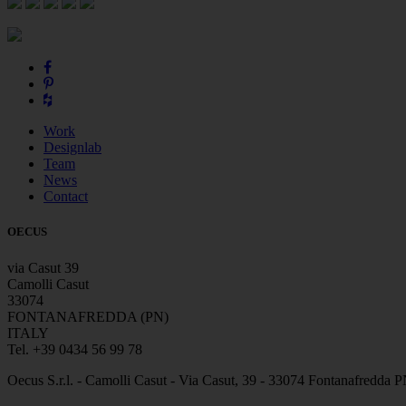
Work
Designlab
Team
News
Contact
OECUS
via Casut 39
Camolli Casut
33074
FONTANAFREDDA (PN)
ITALY
Tel. +39 0434 56 99 78
Oecus S.r.l. - Camolli Casut - Via Casut, 39 - 33074 Fontanafredd