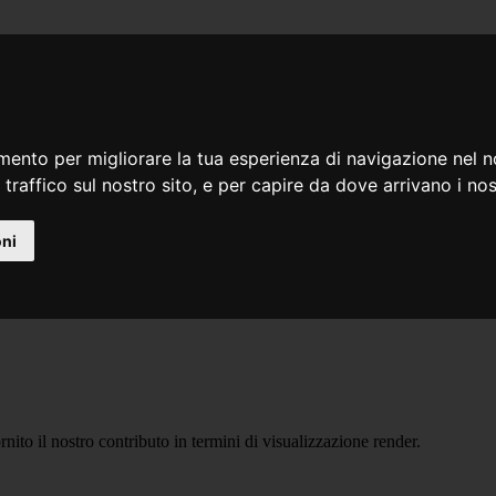
mento per migliorare la tua esperienza di navigazione nel n
 traffico sul nostro sito, e per capire da dove arrivano i nost
oni
ito il nostro contributo in termini di visualizzazione render.