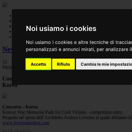
Work
Designlab
Team
Noi usiamo i cookies
News
Contact
Noi usiamo i cookies e altre tecniche di traccia
News
personalizzati e annunci mirati, per analizzare il
12
Accetto
Rifiuto
Cambia le mie impostazi
Dicembre 2020
Concorso
Korea
Concorso - Korea
Korean War Memorial Park for Civil Victims - competition entry.
Progetto ad opera dell’Architetto Andrea Liverani al quale abbiamo forn
www.liveraniandrea.com