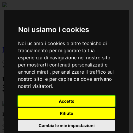
Work
Designlab
Team
Noi usiamo i cookies
News
Contact
Noi usiamo i cookies e altre tecniche di
News
tracciamento per migliorare la tua
esperienza di navigazione nel nostro sito,
05
per mostrarti contenuti personalizzati e
Maggio 2024
annunci mirati, per analizzare il traffico sul
Edoné
nostro sito, e per capire da dove arrivano i
Salone del mobile
nostri visitatori.
Milano
Accetto
Rifiuto
Edoné - Salone del mobile - Milano
Lo stand progettato da Oecus Design per l’azienda di bagni Edoné
al Salone del Mobile di Milano 2024 incarna l’eleganza e la
Cambia le mie impostazioni
raffinatezza distintive dello stile Edonè. L’obiettivo principale dello