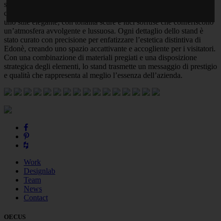
stand è presentare i nuovi prodotti dell’azienda in un’ambientazione
che riflette perfettamente il suo marchio. Il design si caratterizza per
uno stile elegante, con tonalità scure e luci soffuse che conferiscono
un’atmosfera avvolgente e lussuosa. Ogni dettaglio dello stand è
stato curato con precisione per enfatizzare l’estetica distintiva di
Edonè, creando uno spazio accattivante e accogliente per i visitatori.
Con una combinazione di materiali pregiati e una disposizione
strategica degli elementi, lo stand trasmette un messaggio di prestigio
e qualità che rappresenta al meglio l’essenza dell’azienda.
Work
Designlab
Team
News
Contact
OECUS